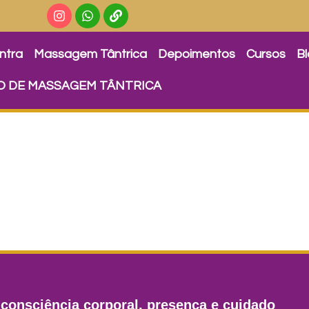
ntra
Massagem Tântrica
Depoimentos
Cursos
B
O DE MASSAGEM TÂNTRICA
consciência corporal, presença e cuidado