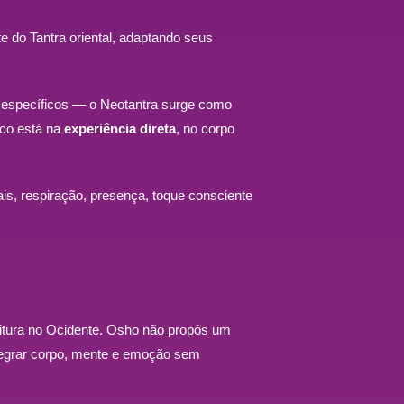
 do Tantra oriental, adaptando seus
ito específicos — o Neotantra surge como
oco está na
experiência direta
, no corpo
rais, respiração, presença, toque consciente
eitura no Ocidente. Osho não propôs um
tegrar corpo, mente e emoção sem