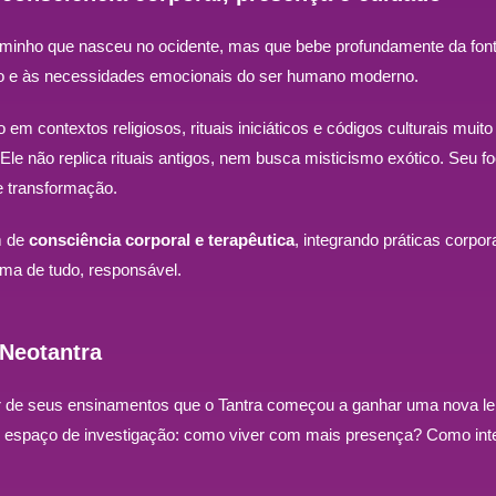
aminho que nasceu no
ocidente
, mas que bebe profundamente da fonte
rpo e às necessidades emocionais do ser humano moderno.
do em contextos religiosos, rituais iniciáticos e códigos culturais mu
le não replica rituais antigos, nem busca misticismo exótico. Seu f
e transformação.
m de
consciência corporal e terapêutica
, integrando práticas corpo
ma de tudo, responsável.
 Neotantra
tir de seus ensinamentos que o Tantra começou a ganhar uma nova l
um espaço de investigação: como viver com mais presença? Como in