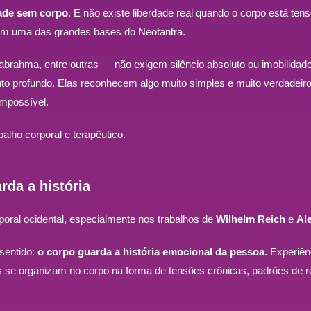
dade sem corpo
. E não existe liberdade real quando o corpo está tens
ram uma das grandes bases do Neotantra.
ahma, entre outras — não exigem silêncio absoluto ou imobilidade.
to profundo. Elas reconhecem algo muito simples e muito verdadeir
impossível.
lho corporal e terapêutico.
rda a história
rporal ocidental, especialmente nos trabalhos de
Wilhelm Reich
e
Al
 sentido:
o corpo guarda a história emocional da pessoa
. Experiê
e organizam no corpo na forma de tensões crônicas, padrões de re