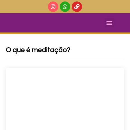
Massagem Tântrica
AGENDE SUA SESSÃO DE MASSAGEM TÂNTRICA
O que é meditação?