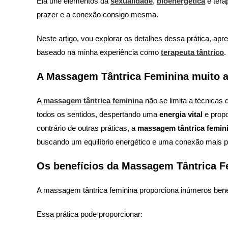
Ela une elementos da
sexualidade
,
bioenergética
e tera
prazer e a conexão consigo mesma.
Neste artigo, vou explorar os detalhes dessa prática, ap
baseado na minha experiência como
terapeuta tântrico
.
A Massagem Tântrica Feminina muito 
A
massagem tântrica feminina
não se limita a técnicas
todos os sentidos, despertando uma
energia vital
e propo
contrário de outras práticas, a
massagem tântrica femin
buscando um equilíbrio energético e uma conexão mais 
Os benefícios da Massagem Tântrica F
A massagem tântrica feminina proporciona inúmeros benef
Essa prática pode proporcionar: