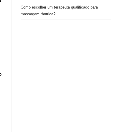
o
Como escolher um terapeuta qualificado para
massagem tântrica?
e
o,