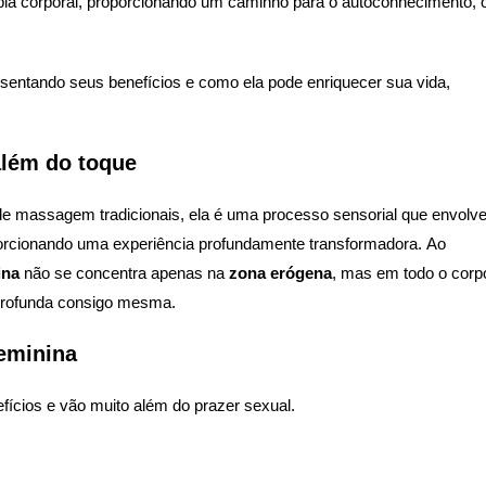
pia corporal, proporcionando um caminho para o autoconhecimento, 
resentando seus benefícios e como ela pode enriquecer sua vida,
além do toque
 de massagem tradicionais, ela é uma processo sensorial que envolv
rcionando uma experiência profundamente transformadora. Ao
ina
não se concentra apenas na
zona erógena
, mas em todo o corp
profunda consigo mesma.
eminina
ícios e vão muito além do prazer sexual.