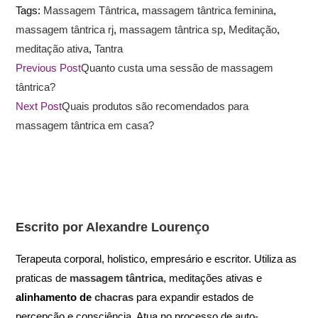
Tags
:
Massagem Tântrica
,
massagem tântrica feminina
,
massagem tântrica rj
,
massagem tântrica sp
,
Meditação
,
meditação ativa
,
Tantra
Previous Post
Quanto custa uma sessão de massagem
tântrica?
Next Post
Quais produtos são recomendados para
massagem tântrica em casa?
Escrito por Alexandre Lourenço
Terapeuta corporal, holistico, empresário e escritor. Utiliza as
praticas de
massagem tântrica
, meditações ativas e
alinhamento de
chacras
para expandir estados de
percepção e consciência. Atua no processo de auto-