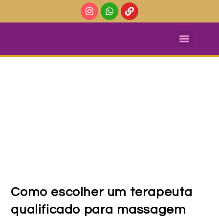
Massagem Tântrica
AGENDE SUA SESSÃO DE MASSAGEM TÂNTRICA
Como escolher um terapeuta
qualificado para massagem